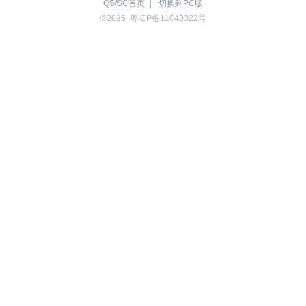
QS/SC首页
|
切换到PC版
©2026 粤ICP备11043322号