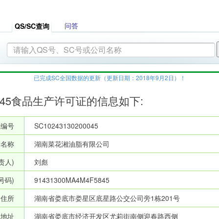
问答
QS/SC查询
已完成SC全国数据的更新（更新日期：2018年9月2日）！
200045食品生产许可证的信息如下:
证编号
SC10243130200045
者名称
湖南菜花湘油脂有限公司
责人)
刘彪
号码)
91431300MA4M4F5845
住所
湖南省娄底市娄星区底星路公交公司旁1栋201号
产地址
湖南省娄底市经济开发区尤莉街南侧迎春路西侧