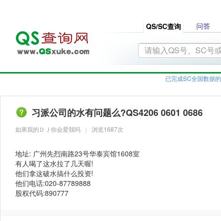
问答
QS/SC查询
已完成SC全国数据的
习派公司的水有问题么?QS4206 0601 0686
如果我的ＤＪ你会爱我吗
|
浏览1687次
地址: 广州先烈南路23号华泰宾馆1608室
有人喝了这水拉了几天喔!
他们拿这破水搞什么投资!
他们电话:020-87789888
股权代码:890777